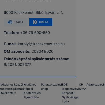
6000 Kecskemét, Bibó István u. 1.
Teams
KRÉTA
Telefon:
+36 76 500-850
E-mail:
karolyi@kecskemetiszc.hu
OM azonosító:
203041/020
Felnőttképzési nyilvántartás száma:
B/2021/002377
i
Általános képzői
Általános
Panaszkezelési
BGE
OH
Adatkezelés
I
t
adatszolgáltatási
képzői
űrlap
Idegennyelvi
NYAK
tájékoztató
adatkezelési
Központ –
tájékoztató
Nyelvvizsga
Iroda