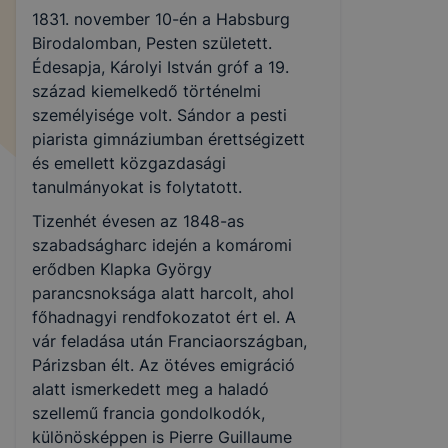
1831. november 10-én a Habsburg
Birodalomban, Pesten született.
Édesapja, Károlyi István gróf a 19.
század kiemelkedő történelmi
személyisége volt. Sándor a pesti
piarista gimnáziumban érettségizett
és emellett közgazdasági
tanulmányokat is folytatott.
Tizenhét évesen az 1848-as
szabadságharc idején a komáromi
erődben Klapka György
parancsnoksága alatt harcolt, ahol
főhadnagyi rendfokozatot ért el. A
vár feladása után Franciaországban,
Párizsban élt. Az ötéves emigráció
alatt ismerkedett meg a haladó
szellemű francia gondolkodók,
különösképpen is Pierre Guillaume