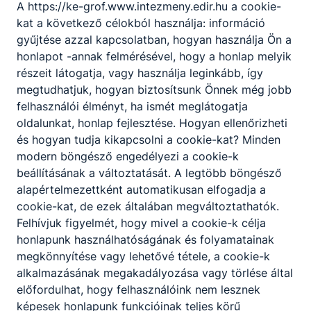
megalapította a Hangya szövetkezeti
A https://ke-grof.www.intezmeny.edir.hu a cookie-
hálózatot.
kat a következő célokból használja: információ
gyűjtése azzal kapcsolatban, hogyan használja Ön a
Nagy összegekkel támogatta a
honlapot -annak felmérésével, hogy a honlap melyik
Budapesti Első Gyermekmenhely
részeit látogatja, vagy használja leginkább, így
Egyletet (melynek fiókintézete
megtudhatjuk, hogyan biztosítsunk Önnek még jobb
Istvántelek északi részén épült fel Ybl
felhasználói élményt, ha ismét meglátogatja
Miklós tervei szerint), az újpesti Egek
oldalunkat, honlap fejlesztése. Hogyan ellenőrizheti
Királynéja-templom felépítését,
és hogyan tudja kikapcsolni a cookie-kat? Minden
valamint az újpesti Katolikus
modern böngésző engedélyezi a cookie-k
Legényegyletet. 1900-ban kitüntették
beállításának a változtatását. A legtöbb böngésző
az Aranygyapjas renddel.
alapértelmezettként automatikusan elfogadja a
Tagja volt a Magyar Tudományos
cookie-kat, de ezek általában megváltoztathatók.
Akadémiának, valamint az
Felhívjuk figyelmét, hogy mivel a cookie-k célja
országgyűlés főrendi házának. Élete
honlapunk használhatóságának és folyamatainak
utolsó évét a francia Riviérán töltötte,
megkönnyítése vagy lehetővé tétele, a cookie-k
ahol 1906-ban hunyt el.
alkalmazásának megakadályozása vagy törlése által
forrás: Wikipédia
előfordulhat, hogy felhasználóink nem lesznek
képesek honlapunk funkcióinak teljes körű