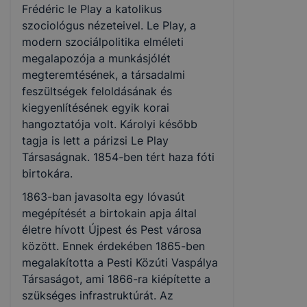
Frédéric le Play a katolikus
szociológus nézeteivel. Le Play, a
modern szociálpolitika elméleti
megalapozója a munkásjólét
megteremtésének, a társadalmi
feszültségek feloldásának és
kiegyenlítésének egyik korai
hangoztatója volt. Károlyi később
tagja is lett a párizsi Le Play
Társaságnak. 1854-ben tért haza fóti
birtokára.
1863-ban javasolta egy lóvasút
megépítését a birtokain apja által
életre hívott Újpest és Pest városa
között. Ennek érdekében 1865-ben
megalakította a Pesti Közúti Vaspálya
Társaságot, ami 1866-ra kiépítette a
szükséges infrastruktúrát. Az