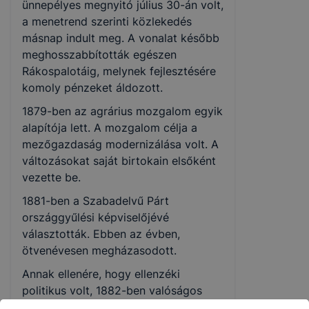
ünnepélyes megnyitó július 30-án volt,
a menetrend szerinti közlekedés
másnap indult meg. A vonalat később
meghosszabbították egészen
Rákospalotáig, melynek fejlesztésére
komoly pénzeket áldozott.
1879-ben az agrárius mozgalom egyik
alapítója lett. A mozgalom célja a
mezőgazdaság modernizálása volt. A
változásokat saját birtokain elsőként
vezette be.
1881-ben a Szabadelvű Párt
országgyűlési képviselőjévé
választották. Ebben az évben,
ötvenévesen megházasodott.
Annak ellenére, hogy ellenzéki
politikus volt, 1882-ben valóságos
belső titkos tanácsosi címet kapott.