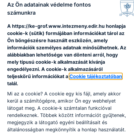
Az Ön adatainak védelme fontos
1885-ben a Szent István Társulat
számunkra
elnökévé választották. 1886-ban
megalapította a Pestvármegyei
A https://ke-grof.www.intezmeny.edir.hu honlapja
Hitelszövetkezetet.
cookie-k (sütik) formájában információkat tárol az
1895-ben nyitotta meg kapuját az
Ön böngészésre használt eszközén, amely
általa alapított újpesti Kórház (Sándor
információk személyes adatnak minősülhetnek. Az
ill. Clarisse pavilonja), majd 1905-ben
alábbiakban lehetősége van dönteni arról, hogy
ennek szomszédságában az
mely típusú cookie-k alkalmazását kívánja
istvántelki majorépületekből
engedélyezni. A cookie-k alkalmazásáról
kialakíttatott idősotthon
teljeskörű információkat a
Cookie tájékoztatóban
(Stephaneum). Mindkét
talál.
magánjótékonysági intézményt
Mi az a cookie? A cookie egy kis fájl, amely akkor
felruházta nyilvános jelleggel és
kerül a számítógépre, amikor Ön egy webhelyet
fenntartásukra egy-egy alapítványt
látogat meg. A cookie-k számtalan funkcióval
hozott létre.
rendelkeznek. Többek között információt gyűjtenek,
1896-ban létrehozta a Magyar
megjegyzik a látogató egyéni beállításait és
Gazdaszövetséget. 1898-ban
általánosságban megkönnyítik a honlap használatát.